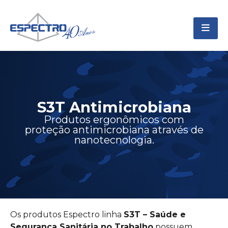
S3T Antimicrobiana
Produtos ergonômicos com
proteção antimicrobiana através de
nanotecnologia.
Os produtos Espectro linha
S3T – Saúde e
Segurança Sanitária no Trabalho
possuem