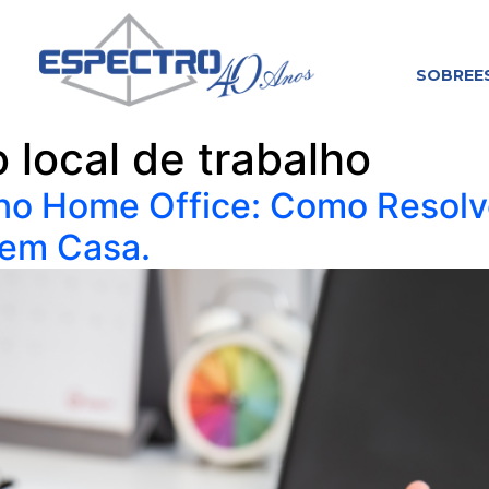
SOBRE
E
 local de trabalho
 no Home Office: Como Resol
 em Casa.