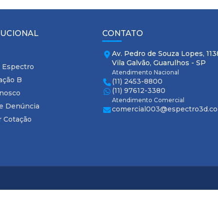
TUCIONAL
CONTATO
Av. Pedro de Souza Lopes, 113
Vila Galvão, Guarulhos - SP
 Espectro
Atendimento Nacional
cação B
(11) 2453-8800
(11) 97612-3380
onosco
Atendimento Comercial
de Denúncia
comercial003@espectro3d.co
ar Cotação